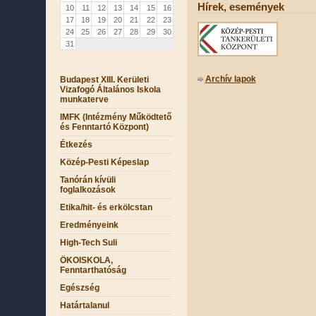
Hírek, események
10
11
12
13
14
15
16
17
18
19
20
21
22
23
24
25
26
27
28
29
30
31
Archív lapok
Budapest XIII. Kerületi
Vizafogó Általános Iskola
munkaterve
IMFK (Intézmény Működtető
és Fenntartó Központ)
Étkezés
Közép-Pesti Képeslap
Tanórán kívüli
foglalkozások
Etika/hit- és erkölcstan
Eredményeink
High-Tech Suli
ÖKOISKOLA,
Fenntarthatóság
Egészség
Határtalanul