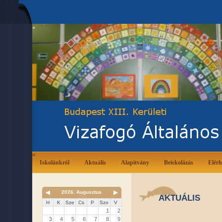
<
Iskolánkról
Aktuális
Alapítvány
Beiskolázás
Elérh
◀
2026. Augusztus
▶
AKTUÁLIS
H
K
Sze
Cs
P
Szo
V
1
2
3
4
5
6
7
8
9