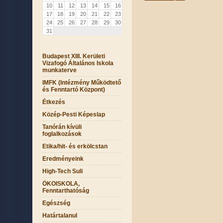
10
11
12
13
14
15
16
17
18
19
20
21
22
23
24
25
26
27
28
29
30
31
Budapest XIII. Kerületi
Vizafogó Általános Iskola
munkaterve
IMFK (Intézmény Működtető
és Fenntartó Központ)
Étkezés
Közép-Pesti Képeslap
Tanórán kívüli
foglalkozások
Etika/hit- és erkölcstan
Eredményeink
High-Tech Suli
ÖKOISKOLA,
Fenntarthatóság
Egészség
Határtalanul