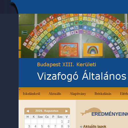
<
Iskolánkról
Aktuális
Alapítvány
Beiskolázás
Elérh
◀
2026. Augusztus
▶
EREDMÉNYEINK
H
K
Sze
Cs
P
Szo
V
1
2
3
4
5
6
7
8
9
Aktuális lapok